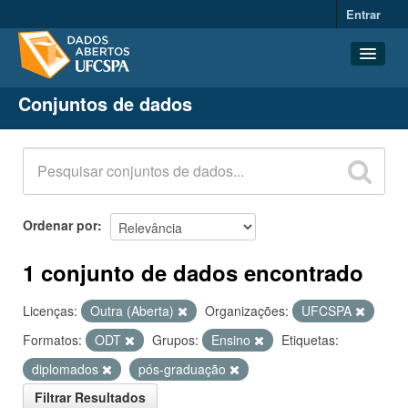
Entrar
Conjuntos de dados
Conjuntos de dados
Organizações
Grupos
Sobre
Ordenar por
1 conjunto de dados encontrado
Licenças:
Outra (Aberta)
Organizações:
UFCSPA
Formatos:
ODT
Grupos:
Ensino
Etiquetas:
diplomados
pós-graduação
Filtrar Resultados