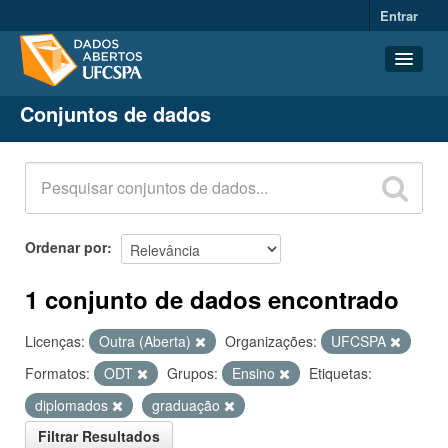
Entrar
Conjuntos de dados
Conjuntos de dados
Organizações
Grupos
Sobre
Ordenar por
1 conjunto de dados encontrado
Licenças:
Outra (Aberta)
Organizações:
UFCSPA
Formatos:
ODT
Grupos:
Ensino
Etiquetas:
diplomados
graduação
Filtrar Resultados