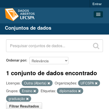
Entrar
Conjuntos de dados
Conjuntos de dados
Organizações
Grupos
Sobre
Ordenar por
1 conjunto de dados encontrado
Licenças:
Outra (Aberta)
Organizações:
UFCSPA
Grupos:
Ensino
Etiquetas:
diplomados
graduação
Filtrar Resultados