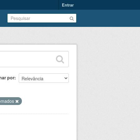
Entrar
nar por
lomados