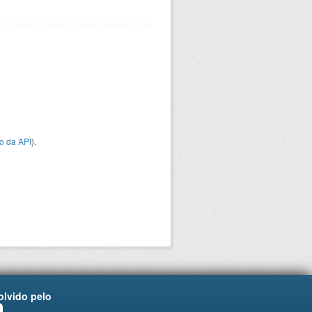
o da API
).
lvido pelo