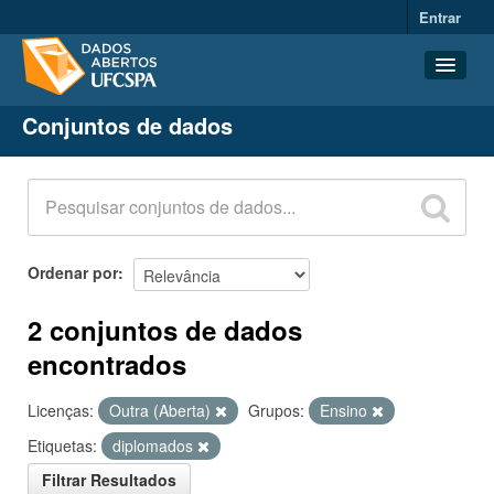
Entrar
Conjuntos de dados
Conjuntos de dados
Organizações
Grupos
Sobre
Ordenar por
2 conjuntos de dados
encontrados
Licenças:
Outra (Aberta)
Grupos:
Ensino
Etiquetas:
diplomados
Filtrar Resultados