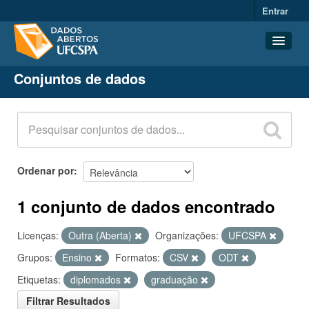
Entrar
Conjuntos de dados
Conjuntos de dados
Organizações
Grupos
Sobre
Ordenar por
1 conjunto de dados encontrado
Licenças:
Outra (Aberta)
Organizações:
UFCSPA
Grupos:
Ensino
Formatos:
CSV
ODT
Etiquetas:
diplomados
graduação
Filtrar Resultados