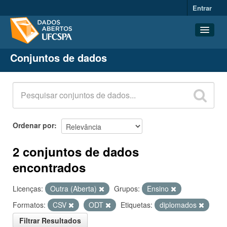
Entrar
Conjuntos de dados
Conjuntos de dados
Organizações
Grupos
Sobre
Ordenar por
2 conjuntos de dados
encontrados
Licenças:
Outra (Aberta)
Grupos:
Ensino
Formatos:
CSV
ODT
Etiquetas:
diplomados
Filtrar Resultados