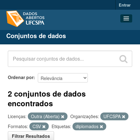
Entrar
Conjuntos de dados
Conjuntos de dados
Organizações
Grupos
Sobre
Ordenar por
2 conjuntos de dados
encontrados
Licenças:
Outra (Aberta)
Organizações:
UFCSPA
Formatos:
CSV
Etiquetas:
diplomados
Filtrar Resultados