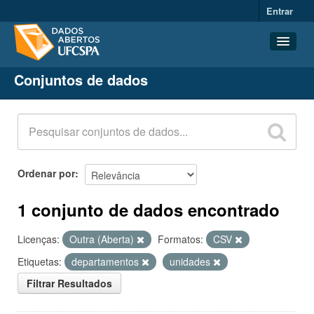
Entrar
Conjuntos de dados
Conjuntos de dados
Organizações
Grupos
Sobre
Ordenar por
1 conjunto de dados encontrado
Licenças:
Outra (Aberta)
Formatos:
CSV
Etiquetas:
departamentos
unidades
Filtrar Resultados