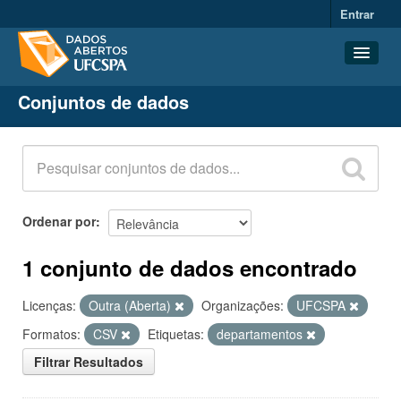
Entrar
Conjuntos de dados
Conjuntos de dados
Organizações
Grupos
Sobre
Ordenar por
1 conjunto de dados encontrado
Licenças:
Outra (Aberta)
Organizações:
UFCSPA
Formatos:
CSV
Etiquetas:
departamentos
Filtrar Resultados