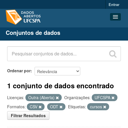
Entrar
Conjuntos de dados
Conjuntos de dados
Organizações
Grupos
Sobre
Ordenar por
1 conjunto de dados encontrado
Licenças:
Outra (Aberta)
Organizações:
UFCSPA
Formatos:
CSV
ODT
Etiquetas:
cursos
Filtrar Resultados