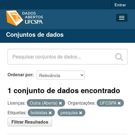
Entrar
Conjuntos de dados
Conjuntos de dados
Organizações
Grupos
Sobre
Ordenar por
1 conjunto de dados encontrado
Licenças:
Outra (Aberta)
Organizações:
UFCSPA
Etiquetas:
bolsistas
pesquisa
Filtrar Resultados