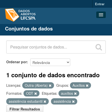
Entrar
Conjuntos de dados
Conjuntos de dados
Organizações
Grupos
Sobre
Ordenar por
1 conjunto de dados encontrado
Licenças:
Outra (Aberta)
Grupos:
Auxílios
Formatos:
ODT
Etiquetas:
auxílios
assistência estudantil
assistência
Filtrar Resultados