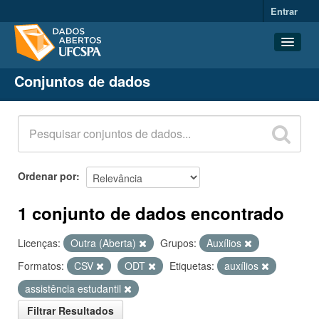
Entrar
Conjuntos de dados
Conjuntos de dados
Organizações
Grupos
Sobre
Ordenar por
1 conjunto de dados encontrado
Licenças:
Outra (Aberta)
Grupos:
Auxílios
Formatos:
CSV
ODT
Etiquetas:
auxílios
assistência estudantil
Filtrar Resultados