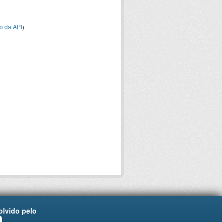
o da API
).
lvido pelo