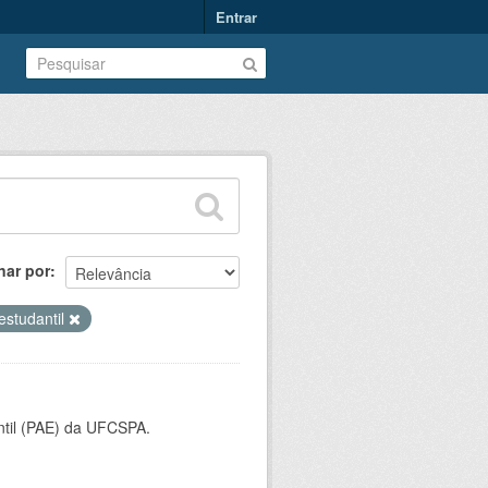
Entrar
nar por
estudantil
ntil (PAE) da UFCSPA.