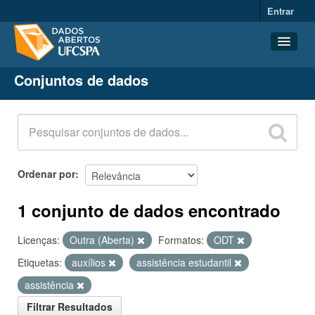
Entrar
Conjuntos de dados
Conjuntos de dados
Organizações
Grupos
Sobre
Ordenar por
1 conjunto de dados encontrado
Licenças:
Outra (Aberta)
Formatos:
ODT
Etiquetas:
auxílios
assistência estudantil
assistência
Filtrar Resultados