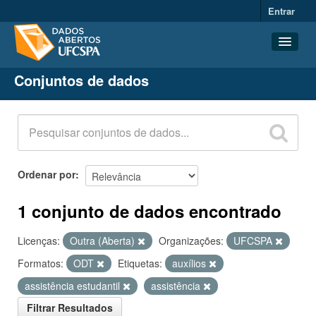
Entrar
Conjuntos de dados
Conjuntos de dados
Organizações
Grupos
Sobre
Ordenar por
1 conjunto de dados encontrado
Licenças:
Outra (Aberta)
Organizações:
UFCSPA
Formatos:
ODT
Etiquetas:
auxílios
assistência estudantil
assistência
Filtrar Resultados