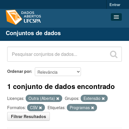
Entrar
Conjuntos de dados
Conjuntos de dados
Organizações
Grupos
Sobre
Ordenar por
1 conjunto de dados encontrado
Licenças:
Outra (Aberta)
Grupos:
Extensão
Formatos:
CSV
Etiquetas:
Programas
Filtrar Resultados