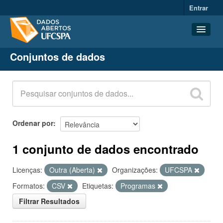
Entrar
Conjuntos de dados
Conjuntos de dados
Organizações
Grupos
Sobre
Ordenar por
1 conjunto de dados encontrado
Licenças:
Outra (Aberta)
Organizações:
UFCSPA
Formatos:
CSV
Etiquetas:
Programas
Filtrar Resultados