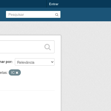
Entrar
nar por
etas:
IC