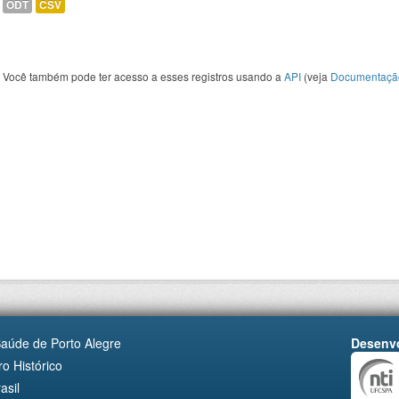
ODT
CSV
Você também pode ter acesso a esses registros usando a
API
(veja
Documentaçã
Saúde de Porto Alegre
Desenvo
o Histórico
asil