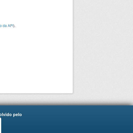
o da API
).
lvido pelo