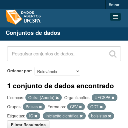
Entrar
Conjuntos de dados
Conjuntos de dados
Organizações
Grupos
Sobre
Ordenar por
1 conjunto de dados encontrado
Licenças:
Outra (Aberta)
Organizações:
UFCSPA
Grupos:
Bolsas
Formatos:
CSV
ODT
Etiquetas:
IC
iniciação científica
bolsistas
Filtrar Resultados