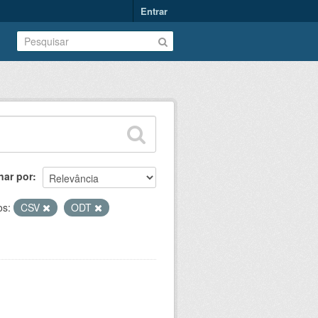
Entrar
nar por
os:
CSV
ODT