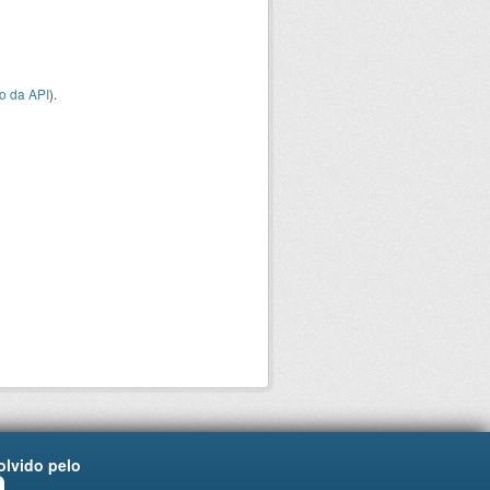
o da API
).
lvido pelo