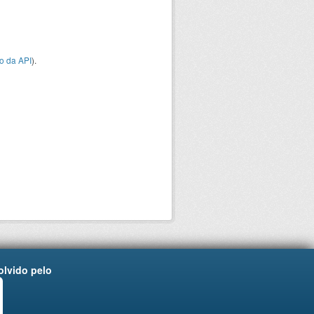
o da API
).
lvido pelo