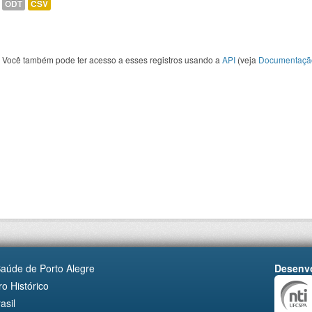
ODT
CSV
Você também pode ter acesso a esses registros usando a
API
(veja
Documentaçã
Saúde de Porto Alegre
Desenvo
o Histórico
asil