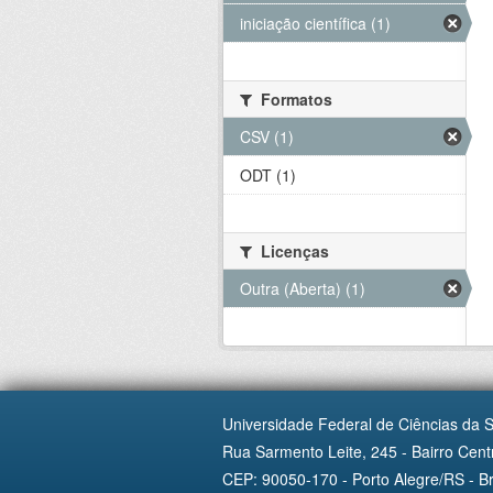
iniciação científica (1)
Formatos
CSV (1)
ODT (1)
Licenças
Outra (Aberta) (1)
Universidade Federal de Ciências da 
Rua Sarmento Leite, 245 - Bairro Centr
CEP: 90050-170 - Porto Alegre/RS - Br