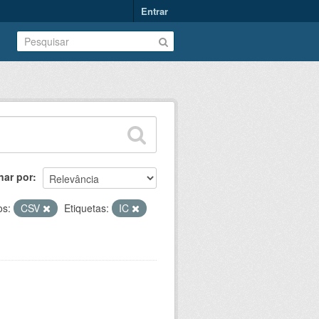
Entrar
nar por
os:
CSV
Etiquetas:
IC