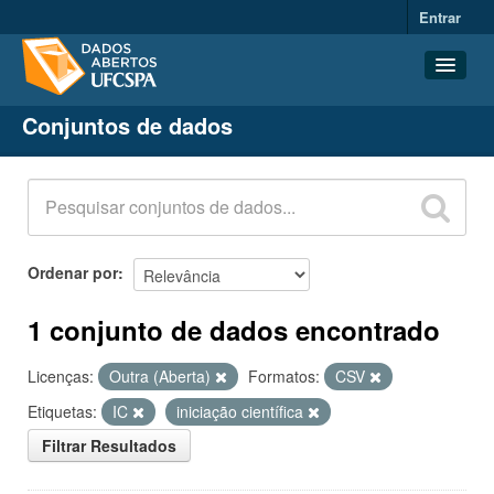
Entrar
Conjuntos de dados
Conjuntos de dados
Organizações
Grupos
Sobre
Ordenar por
1 conjunto de dados encontrado
Licenças:
Outra (Aberta)
Formatos:
CSV
Etiquetas:
IC
iniciação científica
Filtrar Resultados