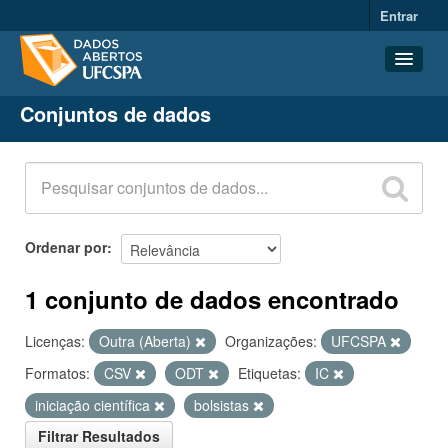
Entrar
Conjuntos de dados
Conjuntos de dados
Organizações
Grupos
Sobre
Ordenar por
1 conjunto de dados encontrado
Licenças:
Outra (Aberta)
Organizações:
UFCSPA
Formatos:
CSV
ODT
Etiquetas:
IC
iniciação científica
bolsistas
Filtrar Resultados