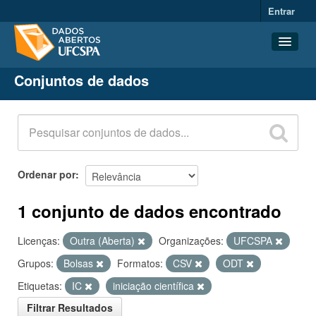
Entrar
Conjuntos de dados
Conjuntos de dados
Organizações
Grupos
Sobre
Ordenar por
1 conjunto de dados encontrado
Licenças:
Outra (Aberta)
Organizações:
UFCSPA
Grupos:
Bolsas
Formatos:
CSV
ODT
Etiquetas:
IC
iniciação científica
Filtrar Resultados