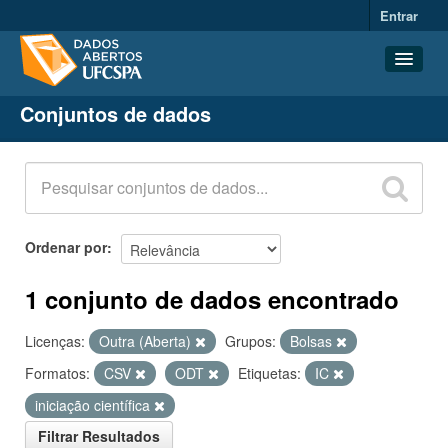
Entrar
Conjuntos de dados
Conjuntos de dados
Organizações
Grupos
Sobre
Ordenar por
1 conjunto de dados encontrado
Licenças:
Outra (Aberta)
Grupos:
Bolsas
Formatos:
CSV
ODT
Etiquetas:
IC
iniciação científica
Filtrar Resultados