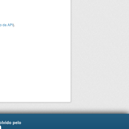
o da API
).
lvido pelo