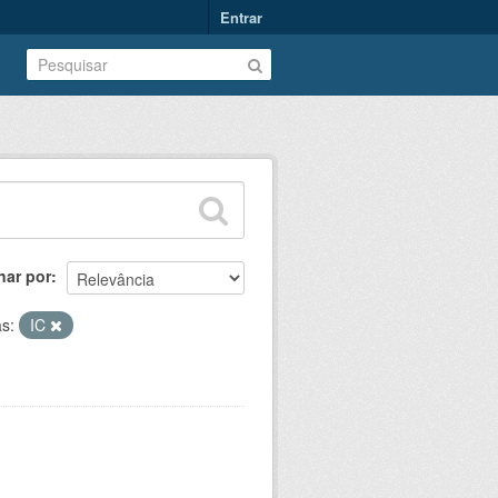
Entrar
nar por
as:
IC