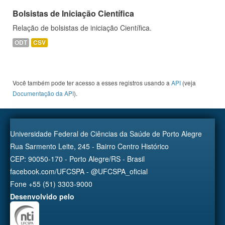
Bolsistas de Iniciação Científica
Relação de bolsistas de iniciação Científica.
ODT
CSV
Você também pode ter acesso a esses registros usando a
API
(veja
Documentação da API
).
Universidade Federal de Ciências da Saúde de Porto Alegre
Rua Sarmento Leite, 245 - Bairro Centro Histórico
CEP: 90050-170 - Porto Alegre/RS - Brasil
facebook.com/UFCSPA - @UFCSPA_oficial
Fone +55 (51) 3303-9000
Desenvolvido pelo