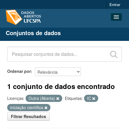
Entrar
Conjuntos de dados
Conjuntos de dados
Organizações
Grupos
Sobre
Ordenar por
1 conjunto de dados encontrado
Licenças:
Outra (Aberta)
Etiquetas:
IC
iniciação científica
Filtrar Resultados