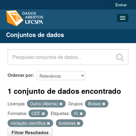
Entrar
Conjuntos de dados
Conjuntos de dados
Organizações
Grupos
Sobre
Ordenar por
1 conjunto de dados encontrado
Licenças:
Outra (Aberta)
Grupos:
Bolsas
Formatos:
ODT
Etiquetas:
IC
iniciação científica
bolsistas
Filtrar Resultados