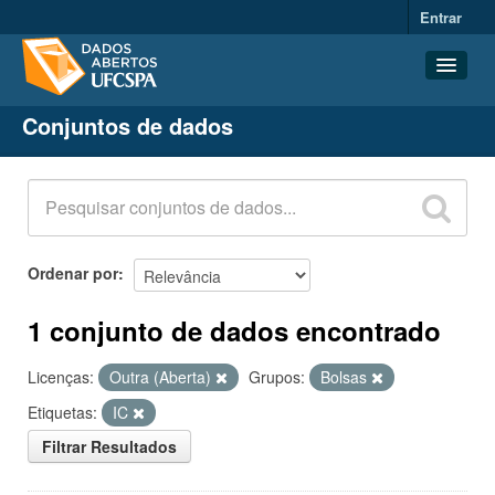
Entrar
Conjuntos de dados
Conjuntos de dados
Organizações
Grupos
Sobre
Ordenar por
1 conjunto de dados encontrado
Licenças:
Outra (Aberta)
Grupos:
Bolsas
Etiquetas:
IC
Filtrar Resultados