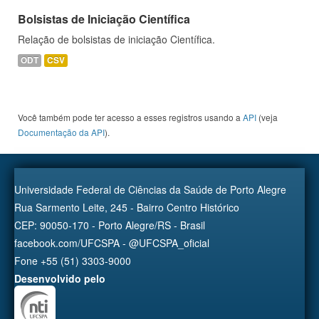
Bolsistas de Iniciação Científica
Relação de bolsistas de iniciação Científica.
ODT
CSV
Você também pode ter acesso a esses registros usando a
API
(veja
Documentação da API
).
Universidade Federal de Ciências da Saúde de Porto Alegre
Rua Sarmento Leite, 245 - Bairro Centro Histórico
CEP: 90050-170 - Porto Alegre/RS - Brasil
facebook.com/UFCSPA - @UFCSPA_oficial
Fone +55 (51) 3303-9000
Desenvolvido pelo