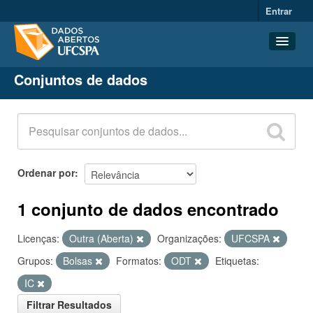
Entrar
Conjuntos de dados
Conjuntos de dados
Organizações
Grupos
Sobre
Ordenar por
1 conjunto de dados encontrado
Licenças:
Outra (Aberta)
Organizações:
UFCSPA
Grupos:
Bolsas
Formatos:
ODT
Etiquetas:
IC
Filtrar Resultados