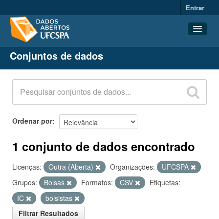
Entrar
Conjuntos de dados
Conjuntos de dados
Organizações
Grupos
Sobre
Ordenar por
1 conjunto de dados encontrado
Licenças:
Outra (Aberta)
Organizações:
UFCSPA
Grupos:
Bolsas
Formatos:
CSV
Etiquetas:
IC
bolsistas
Filtrar Resultados