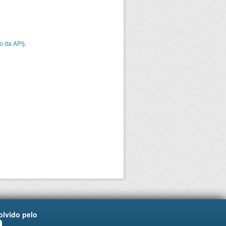
o da API
).
lvido pelo