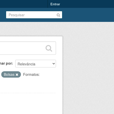
Entrar
nar por
:
Bolsas
Formatos: