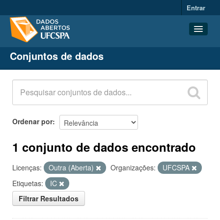
Entrar
Conjuntos de dados
Conjuntos de dados
Organizações
Grupos
Sobre
Ordenar por
1 conjunto de dados encontrado
Licenças:
Outra (Aberta)
Organizações:
UFCSPA
Etiquetas:
IC
Filtrar Resultados