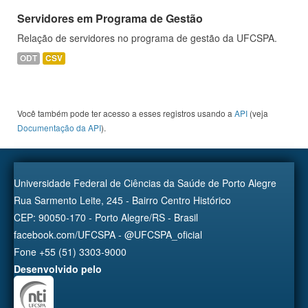
Servidores em Programa de Gestão
Relação de servidores no programa de gestão da UFCSPA.
ODT
CSV
Você também pode ter acesso a esses registros usando a
API
(veja
Documentação da API
).
Universidade Federal de Ciências da Saúde de Porto Alegre
Rua Sarmento Leite, 245 - Bairro Centro Histórico
CEP: 90050-170 - Porto Alegre/RS - Brasil
facebook.com/UFCSPA - @UFCSPA_oficial
Fone +55 (51) 3303-9000
Desenvolvido pelo