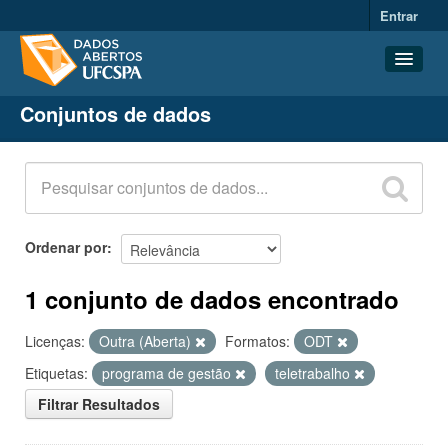
Entrar
Conjuntos de dados
Conjuntos de dados
Organizações
Grupos
Sobre
Ordenar por
1 conjunto de dados encontrado
Licenças:
Outra (Aberta)
Formatos:
ODT
Etiquetas:
programa de gestão
teletrabalho
Filtrar Resultados