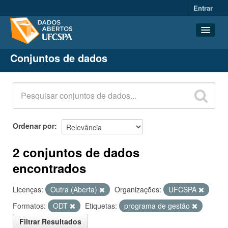
Entrar
Conjuntos de dados
Conjuntos de dados
Organizações
Grupos
Sobre
Ordenar por
2 conjuntos de dados
encontrados
Licenças:
Outra (Aberta)
Organizações:
UFCSPA
Formatos:
ODT
Etiquetas:
programa de gestão
Filtrar Resultados