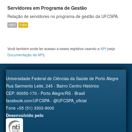
Servidores em Programa de Gestão
Relação de servidores no programa de gestão da UFCSPA.
ODT
CSV
Você também pode ter acesso a esses registros usando a
API
(veja
Documentação da API
).
Universidade Federal de Ciências da Saúde de Porto Alegre
Rua Sarmento Leite, 245 - Bairro Centro Histórico
CEP: 90050-170 - Porto Alegre/RS - Brasil
facebook.com/UFCSPA - @UFCSPA_oficial
Fone +55 (51) 3303-9000
Desenvolvido pelo