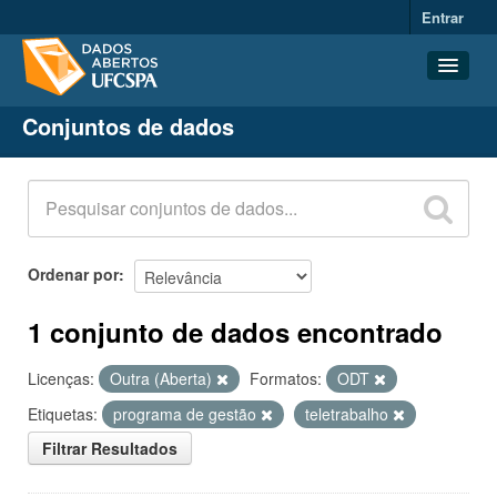
Entrar
Conjuntos de dados
Conjuntos de dados
Organizações
Grupos
Sobre
Ordenar por
1 conjunto de dados encontrado
Licenças:
Outra (Aberta)
Formatos:
ODT
Etiquetas:
programa de gestão
teletrabalho
Filtrar Resultados