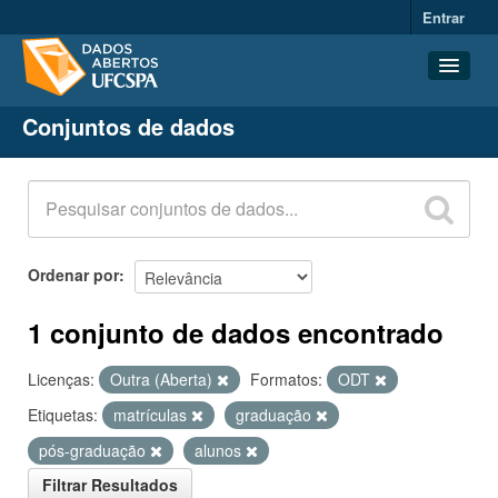
Entrar
Conjuntos de dados
Conjuntos de dados
Organizações
Grupos
Sobre
Ordenar por
1 conjunto de dados encontrado
Licenças:
Outra (Aberta)
Formatos:
ODT
Etiquetas:
matrículas
graduação
pós-graduação
alunos
Filtrar Resultados