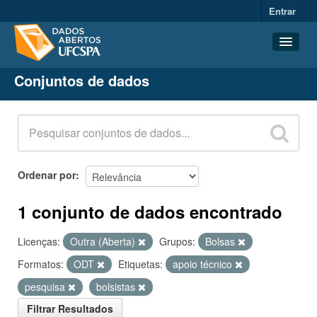
Entrar
Conjuntos de dados
Conjuntos de dados
Organizações
Grupos
Sobre
Ordenar por
1 conjunto de dados encontrado
Licenças:
Outra (Aberta)
Grupos:
Bolsas
Formatos:
ODT
Etiquetas:
apoio técnico
pesquisa
bolsistas
Filtrar Resultados