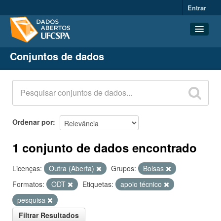
Entrar
Conjuntos de dados
Conjuntos de dados
Organizações
Grupos
Sobre
Ordenar por
1 conjunto de dados encontrado
Licenças:
Outra (Aberta)
Grupos:
Bolsas
Formatos:
ODT
Etiquetas:
apoio técnico
pesquisa
Filtrar Resultados