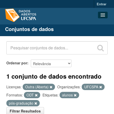
Entrar
Conjuntos de dados
Conjuntos de dados
Organizações
Grupos
Sobre
Ordenar por
1 conjunto de dados encontrado
Licenças:
Outra (Aberta)
Organizações:
UFCSPA
Formatos:
ODT
Etiquetas:
alunos
pós-graduação
Filtrar Resultados