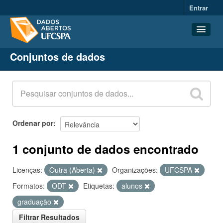
Entrar
Conjuntos de dados
Conjuntos de dados
Organizações
Grupos
Sobre
Ordenar por
1 conjunto de dados encontrado
Licenças:
Outra (Aberta)
Organizações:
UFCSPA
Formatos:
ODT
Etiquetas:
alunos
graduação
Filtrar Resultados