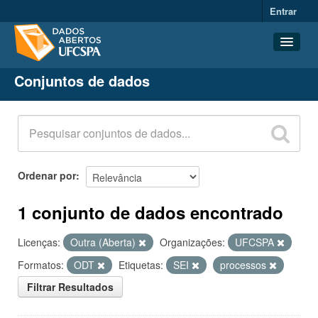
Entrar
Conjuntos de dados
Conjuntos de dados
Organizações
Grupos
Sobre
Ordenar por
1 conjunto de dados encontrado
Licenças:
Outra (Aberta)
Organizações:
UFCSPA
Formatos:
ODT
Etiquetas:
SEI
processos
Filtrar Resultados