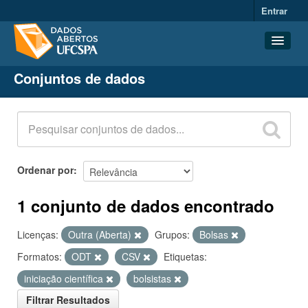
Entrar
Conjuntos de dados
Conjuntos de dados
Organizações
Grupos
Sobre
Ordenar por
1 conjunto de dados encontrado
Licenças:
Outra (Aberta)
Grupos:
Bolsas
Formatos:
ODT
CSV
Etiquetas:
iniciação científica
bolsistas
Filtrar Resultados