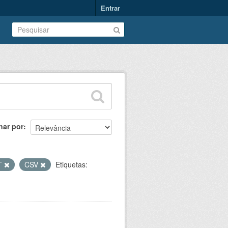
Entrar
nar por
T
CSV
Etiquetas: