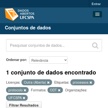
Entrar
Conjuntos de dados
Conjuntos de dados
Organizações
Grupos
Sobre
Ordenar por
1 conjunto de dados encontrado
Licenças:
Outra (Aberta)
Etiquetas:
processos
protocolo
Formatos:
ODT
Organizações:
UFCSPA
Filtrar Resultados