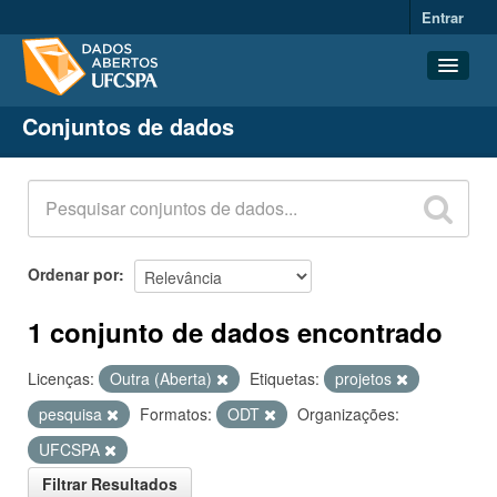
Entrar
Conjuntos de dados
Conjuntos de dados
Organizações
Grupos
Sobre
Ordenar por
1 conjunto de dados encontrado
Licenças:
Outra (Aberta)
Etiquetas:
projetos
pesquisa
Formatos:
ODT
Organizações:
UFCSPA
Filtrar Resultados