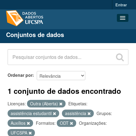
Entrar
Conjuntos de dados
Conjuntos de dados
Organizações
Grupos
Sobre
Ordenar por
1 conjunto de dados encontrado
Licenças:
Outra (Aberta)
Etiquetas:
assistência estudantil
assistência
Grupos:
Auxílios
Formatos:
ODT
Organizações:
UFCSPA