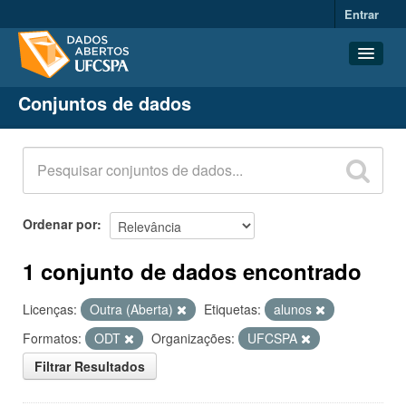
Entrar
Conjuntos de dados
Conjuntos de dados
Organizações
Grupos
Sobre
Ordenar por
1 conjunto de dados encontrado
Licenças:
Outra (Aberta)
Etiquetas:
alunos
Formatos:
ODT
Organizações:
UFCSPA
Filtrar Resultados